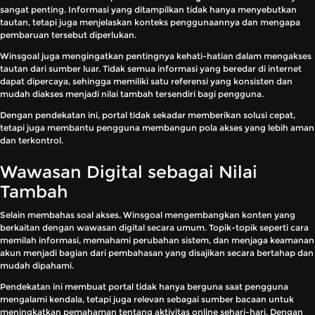
sangat penting. Informasi yang ditampilkan tidak hanya menyebutkan
tautan, tetapi juga menjelaskan konteks penggunaannya dan mengapa
pembaruan tersebut diperlukan.
Winsgoal juga mengingatkan pentingnya kehati-hatian dalam mengakses
tautan dari sumber luar. Tidak semua informasi yang beredar di internet
dapat dipercaya, sehingga memiliki satu referensi yang konsisten dan
mudah diakses menjadi nilai tambah tersendiri bagi pengguna.
Dengan pendekatan ini, portal tidak sekadar memberikan solusi cepat,
tetapi juga membantu pengguna membangun pola akses yang lebih aman
dan terkontrol.
Wawasan Digital sebagai Nilai
Tambah
Selain membahas soal akses, Winsgoal mengembangkan konten yang
berkaitan dengan wawasan digital secara umum. Topik-topik seperti cara
memilah informasi, memahami perubahan sistem, dan menjaga keamanan
akun menjadi bagian dari pembahasan yang disajikan secara bertahap dan
mudah dipahami.
Pendekatan ini membuat portal tidak hanya berguna saat pengguna
mengalami kendala, tetapi juga relevan sebagai sumber bacaan untuk
meningkatkan pemahaman tentang aktivitas online sehari-hari. Dengan