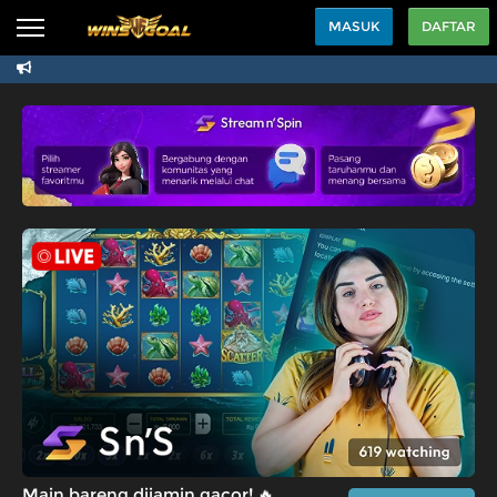
Beranda
MASUK
DAFTAR
Sports
BARU
PROMO
Live Casino
BARU
IDNPoker
BARU
Slots
PROMO
IDNLIVE
BARU
Stream N Spin
Arcade
PROMO
Table Games
Lottery
BARU
PROMO
IDNRaffle
Main bareng dijamin gacor! 🔥